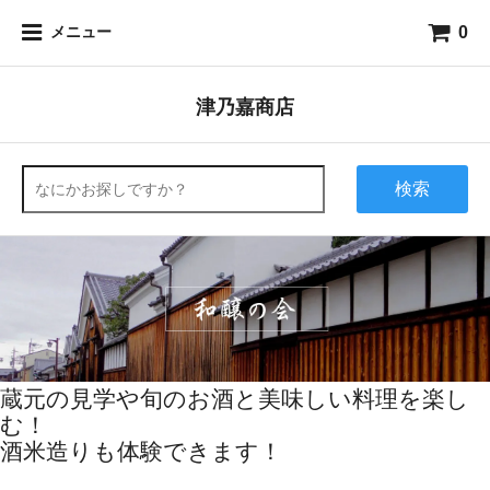
0
メニュー
津乃嘉商店
検索
蔵元の見学や旬のお酒と美味しい料理を楽し
む！
酒米造りも体験できます！