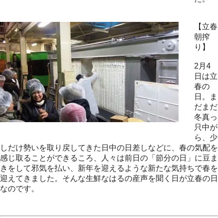
【立春
朝搾
り】
2月4
日は立
春の
日。ま
だまだ
冬真っ
只中が
ら、少
しだけ勢いを取り戻してきた日中の日差しなどに、春の気配を
感じ取ることができるころ、人々は前日の「節分の日」に豆ま
きをして邪気を払い、新年を迎えるような新たな気持ちで春を
迎えてきました。そんな生鮮なはるの産声を聞く日が立春の日
なのです。