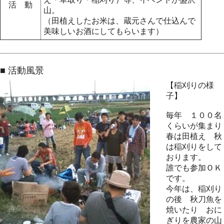
活 動
山。
（田植えしたお米は、蔵元さんで仕込んで
美味しいお酒にしてもらいます）
■ 活動風景
【稲刈りの様
子】
毎年 １００名
くらいが集まり
春は田植え 秋
は稲刈りをして
おります。
誰でも参加ＯＫ
です。
今年は、稲刈り
の後 秋刀魚を
焼いたり おに
ぎりを農家の山